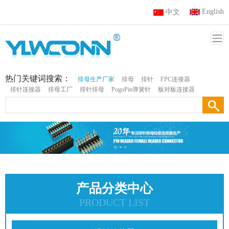
English
中文
热门关键词搜索：
排母生产厂家
排母
排针
FPC连接器
排针连接器
排母工厂
排针排母
PogoPin弹簧针
板对板连接器
产品分类中心
PRODUCT LIST